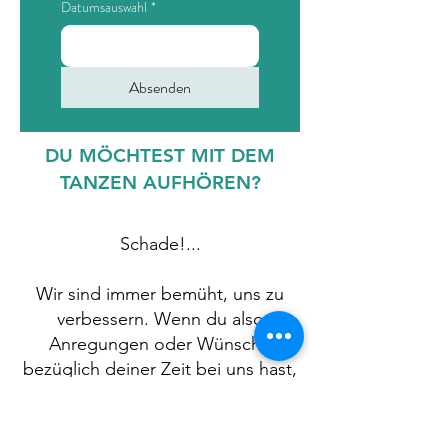
Datumsauswahl
*
Absenden
DU MÖCHTEST MIT DEM
TANZEN AUFHÖREN?
Schade!...
Wir sind immer bemüht, uns zu
verbessern. Wenn du also
Anregungen oder Wünsche
bezüglich deiner Zeit bei uns hast,
würden wir uns sehr freuen, dich
weiterhin bei uns zu begrüßen.
Schick uns doch einfach eine Mail,