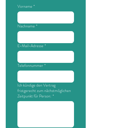
Vorname
*
Nachname
*
E-Mail-Adresse
*
Telefonnummer
*
Ich kündige den Vertrag
fristgerecht zum nächstmöglichen
Zeitpunkt für Person:
*