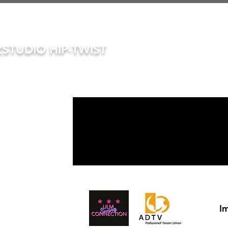
STUDIO HIP-TWIST
START
TA
I