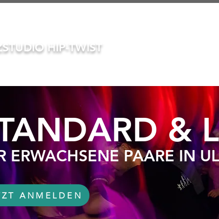
STUDIO HIP-TWIST
START
TANZ
TANDARD & L
R ERWACHSENE PAARE IN U
TZT ANMELDEN