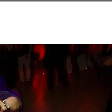
otection
Conditions
WORKSHOPS