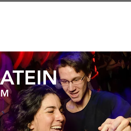
KURSE
KALENDER
imprint
data pr
ATEIN
LM