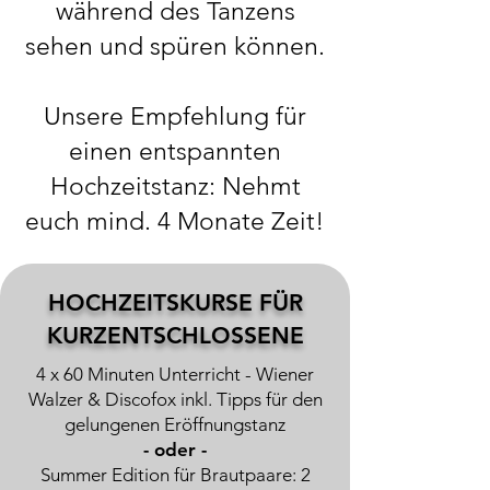
während des Tanzens
sehen und spüren können.
Unsere Empfehlung für
einen entspannten
Hochzeitstanz: Nehmt
euch mind. 4 Monate Zeit!​​
​...echt jetzt? So lange?
HOCHZEITSKURSE FÜR
Ja, klar. So lange. Wenn
KURZENTSCHLOSSENE
Ihr schon mal
4 x 60 Minuten Unterricht - Wiener
irgendeinen Sport
Walzer & Discofox inkl.
Tipps für den
gelungenen Eröffnungstanz
gemacht habt, dann
- oder -
wisst Ihr ja, dass man
Summer Edition für Brautpaare: 2