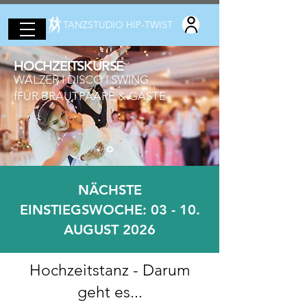
TANZSTUDIO HIP-TWIST
HOCHZEITSKURSE
WALZER I DISCO I SWING
fFÜR BRAUTPAARE & GÄSTE
NÄCHSTE
EINSTIEGSWOCHE: 03 - 10.
AUGUST 2026
Hochzeitstanz - Darum
geht es...